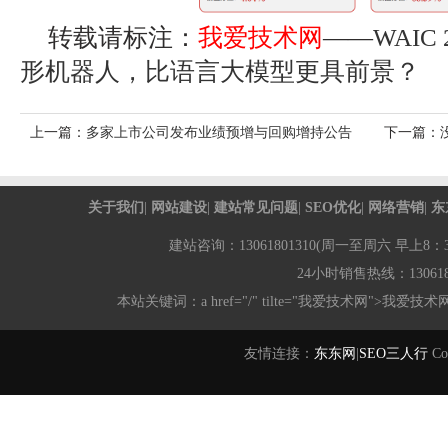
转载请标注：
我爱技术网
——
WAI
形机器人，比语言大模型更具前景？
上一篇：
多家上市公司发布业绩预增与回购增持公告
下一篇：
关于我们
|
网站建设
|
建站常见问题
|
SEO优化
|
网络营销
|
东
建站咨询：13061801310(周一至周六 早上8：30-
24小时销售热线：1306180
本站关键词：a href="/" tilte="我爱技术网">我爱技术
友情连接：
东东网
|
SEO三人行
Co