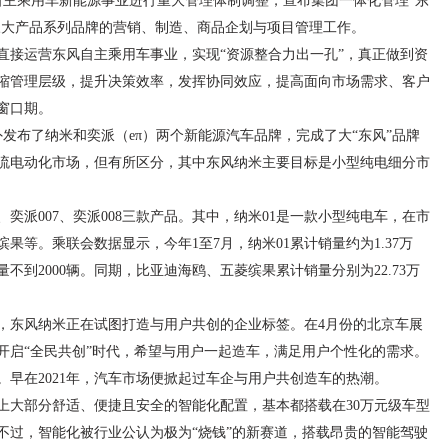
对自主乘用车新能源事业进行重大管理体制调整，宣布集团一体化管理“东
米三大产品系列品牌的营销、制造、商品企划与项目管理工作。
直接运营东风自主乘用车事业，实现“资源整合力出一孔”，真正做到资
缩管理层级，提升决策效率，发挥协同效应，提高面向市场需求、客户
窗口期。
外发布了纳米和奕派（eπ）两个新能源汽车品牌，完成了大“东风”品牌
流电动化市场，但有所区分，其中东风纳米主要目标是小型纯电细分市
奕派007、奕派008三款产品。其中，纳米01是一款小型纯电车，在市
果等。乘联会数据显示，今年1至7月，纳米01累计销量约为1.37万
不到2000辆。同期，比亚迪海鸥、五菱缤果累计销量分别为22.73万
，东风纳米正在试图打造与用户共创的企业标签。在4月份的北京车展
开启“全民共创”时代，希望与用户一起造车，满足用户个性化的需求。
早在2021年，汽车市场便掀起过车企与用户共创造车的热潮。
上大部分舒适、便捷且安全的智能化配置，基本都搭载在30万元级车型
不过，智能化被行业公认为极为“烧钱”的新赛道，搭载昂贵的智能驾驶