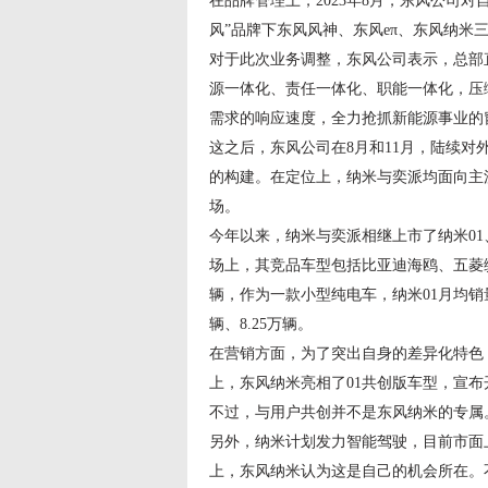
在品牌管理上，2023年8月，东风公司
风”品牌下东风风神、东风eπ、东风纳
对于此次业务调整，东风公司表示，总部
源一体化、责任一体化、职能一体化，压
需求的响应速度，全力抢抓新能源事业的
这之后，东风公司在8月和11月，陆续对
的构建。在定位上，纳米与奕派均面向主
场。
今年以来，纳米与奕派相继上市了纳米01、
场上，其竞品车型包括比亚迪海鸥、五菱缤
辆，作为一款小型纯电车，纳米01月均销量
辆、8.25万辆。
在营销方面，为了突出自身的差异化特色
上，东风纳米亮相了01共创版车型，宣布
不过，与用户共创并不是东风纳米的专属。
另外，纳米计划发力智能驾驶，目前市面
上，东风纳米认为这是自己的机会所在。