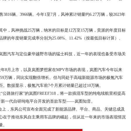
816辆、3966辆。今年1至7月，风神累计销量约6.27万辆，较2023年
，其中，风神挑战25万辆，纳米的目标是12万至15万辆，奕派的年度目标
牌的年度销量完成率分别为25.08%、11.42%（按最低目标计算）、
岚图汽车与定位豪华越野市场的猛士科技，近一年的表现也备受市场关
去年8月上市，以及岚图梦想家在MPV市场的表现，岚图汽车今年以来
.59万辆，同比实现翻倍增长。但与同处于高端新能源市场的极氪汽车
距。数据显示，极氪汽车前7个月累计销量已超过10万辆。
公路旅行家”的岚图FREEF318，将一款插混车型的纯电续航里程提高
基于新一代自研纯电平台开发的首款车型——岚图知音。
布会上，东风公司宣布全面完成了新能源品牌、平台、商品、关键总成及
心在于推动东风自主乘用车品牌的崛起，但从近一年来的市场表现情况
量。