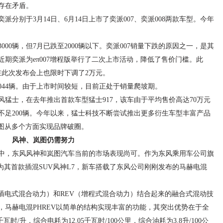
存在矛盾。
分别于3月14日、6月14日上市了奕派007、奕派008两款车型。今年
000辆，但7月已跌至2000辆以下。奕派007销量下跌的原因之一，是其
期奕派为eπ007增程版举行了二次上市活动，降低了售价门槛。此
在此次发布会上也限时下调了2万元。
、3044辆。由于上市时间较短，目前正处于销量爬坡期。
猛士，在去年推出首款车型猛士917，该车由于平均售价高达70万元
不足200辆。今年以来，猛士科技不断尝试推出更多衍生车型丰富产品
试图从多个方面实现品牌破圈。
风神、岚图仍需努力
中，东风风神和岚图汽车当前的市场表现尚可。作为东风乘用车公司旗
为其首款插混SUV风神L7，新车搭载了东风公司刚刚发布的马赫电混
V（插电式混合动力）和REV（增程式混合动力）结合起来的融合式混动技
，马赫电混PHREV以简单的结构实现丰富的功能，其突出优势在于全
时/升，综合电耗为12.05千瓦时/100公里，综合油耗为3.8升/100公