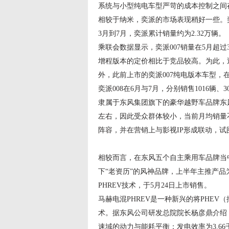
系统与小型纯电车型严苛的成本控制之间
相较于纳米，奕派的市场表现稍好一些。奕派
3月到7月，奕派累计销量约为2.32万辆。
乘联会数据显示，奕派007销量在5月超过3
增程版本的定价相比于竞品较高。为此，近
外，此前上市的奕派007纯电版本车型，
奕派008在6月与7月，分别销售1016辆
隶属于东风集团旗下的豪华越野车品牌东风
左右，因此受众群体较小，当前月均销量
阵容，并在营销上与影视IP形成联动，
相较而言，在东风五个自主乘用车品牌当
下“老资历”的风神品牌，上半年主推产品
PHREV技术，于5月24日上市销售。
马赫电混PHREV是一种新兴的将PHE
术。据东风公司研发总院院长杨彦鼎介绍
速域的动力与能耗平衡：发电效率为3.66千瓦