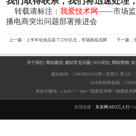
我们取得联系，我们将迅速处理，
转载请标注：
我爱技术网
——
市场监
播电商突出问题部署推进会
上一篇：
上半年化妆品卖了2291亿元，市场面临洗牌
下一篇：
关于我们
|
网站建设
|
建站常见问题
|
SEO优化
|
网络营销
|
东
建站咨询：13061801310(周一至周六 早上8：30-
24小时销售热线：1306180
本站关键词：a href="/" tilte="我爱技术网">我爱技术
友情连接：
东东网
|
SEO三人行
Co