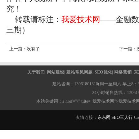
究！
转载请标注：
我爱技术网
——
金融数
三期）
上一篇：没有了
下一篇：
关于我们
|
网站建设
|
建站常见问题
|
SEO优化
|
网络营销
|
东
建站咨询：13061801310(周一至周六 早上8：30-
24小时销售热线：1306180
本站关键词：a href="/" tilte="我爱技术网">我爱技术
友情连接：
东东网
|
SEO三人行
Co